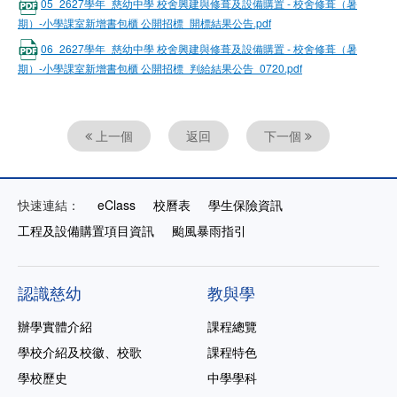
05_2627學年_慈幼中學 校舍興建與修葺及設備購置 - 校舍修葺（暑
期）-小學課室新增書包櫃 公開招標_開標結果公告.pdf
06_2627學年_慈幼中學 校舍興建與修葺及設備購置 - 校舍修葺（暑
期）-小學課室新增書包櫃 公開招標_判給結果公告_0720.pdf
上一個
返回
下一個
快速連結：
eClass
校曆表
學生保險資訊
工程及設備購置項目資訊
颱風暴雨指引
認識慈幼
教與學
辦學實體介紹
課程總覽
學校介紹及校徽、校歌
課程特色
學校歷史
中學學科