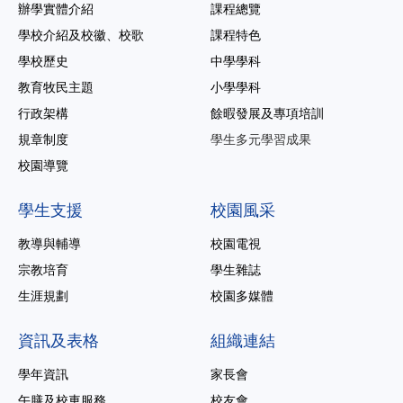
辦學實體介紹
課程總覽
學校介紹及校徽、校歌
課程特色
學校歷史
中學學科
教育牧民主題
小學學科
行政架構
餘暇發展及專項培訓
規章制度
學生多元學習成果
校園導覽
學生支援
校園風采
教導與輔導
校園電視
宗教培育
學生雜誌
生涯規劃
校園多媒體
資訊及表格
組織連結
學年資訊
家長會
午膳及校車服務
校友會