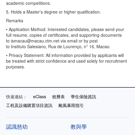
academic competitions.
5. Holds a Master’s degree or higher qualification.
Remarks
• Application Method: Interested candidates, please send your
full resume, copies of certificates, and supporting documents
to ismacau@macau.ctm.net via email or by post
to Instituto Salesiano, Rua de Lourenço, n° 16, Macao.
• Privacy Statement: All information provided by applicants will
be treated with strict confidence and used solely for recruitment
purposes.
快速連結：
eClass
校曆表
學生保險資訊
工程及設備購置項目資訊
颱風暴雨指引
認識慈幼
教與學