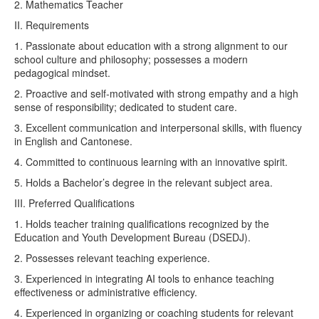
2. Mathematics Teacher
II. Requirements
1. Passionate about education with a strong alignment to our
school culture and philosophy; possesses a modern
pedagogical mindset.
2. Proactive and self-motivated with strong empathy and a high
sense of responsibility; dedicated to student care.
3. Excellent communication and interpersonal skills, with fluency
in English and Cantonese.
4. Committed to continuous learning with an innovative spirit.
5. Holds a Bachelor’s degree in the relevant subject area.
III. Preferred Qualifications
1. Holds teacher training qualifications recognized by the
Education and Youth Development Bureau (DSEDJ).
2. Possesses relevant teaching experience.
3. Experienced in integrating AI tools to enhance teaching
effectiveness or administrative efficiency.
4. Experienced in organizing or coaching students for relevant