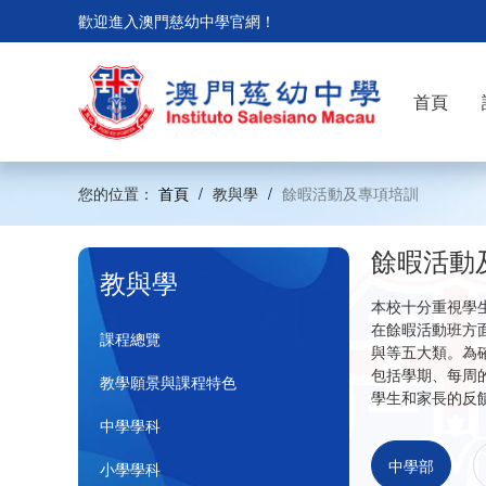
歡迎進入澳門慈幼中學官網！
首頁
您的位置：
首頁
/
教與學
/
餘暇活動及專項培訓
餘暇活動
教與學
本校十分重視學
在餘暇活動班方
課程總覽
與等五大類。為
包括學期、每周
教學願景與課程特色
學生和家長的反
中學學科
中學部
小學學科