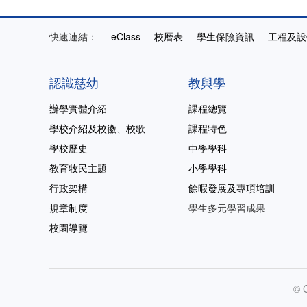
快速連結：
eClass
校曆表
學生保險資訊
工程及設
認識慈幼
教與學
辦學實體介紹
課程總覽
學校介紹及校徽、校歌
課程特色
學校歷史
中學學科
教育牧民主題
小學學科
行政架構
餘暇發展及專項培訓
規章制度
學生多元學習成果
校園導覽
© 