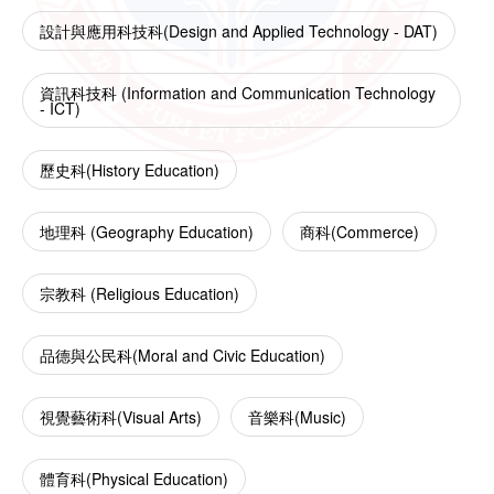
設計與應用科技科(Design and Applied Technology - DAT)
資訊科技科 (Information and Communication Technology
- ICT)
歷史科(History Education)
地理科 (Geography Education)
商科(Commerce)
宗教科 (Religious Education)
品德與公民科(Moral and Civic Education)
視覺藝術科(Visual Arts)
音樂科(Music)
體育科(Physical Education)