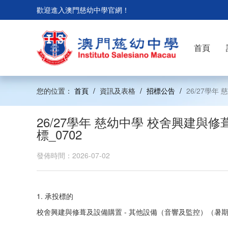
歡迎進入澳門慈幼中學官網！
首頁
您的位置：
首頁
/
資訊及表格
/
招標公告
/
26/27學
26/27學年 慈幼中學 校舍興建與
標_0702
發佈時間：2026-07-02
1. 承投標的
校舍興建與修葺及設備購置 - 其他設備（音響及監控）（暑