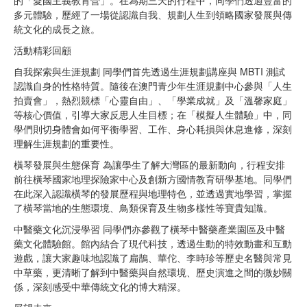
多元體驗，歷經了一場從認識自我、規劃人生到領略國家發展與傳
統文化的成長之旅。
活動精彩回顧
自我探索與生涯規劃 同學們首先透過生涯規劃講座與 MBTI 測試
認識自身的性格特質。隨後在澳門青少年生涯規劃中心參與「人生
拍賣會」，熱烈競標「心靈自由」、「學業成就」及「溫馨家庭」
等核心價值，引導大家反思人生目標；在「模擬人生體驗」中，同
學們則切身體會如何平衡學習、工作、身心耗損與休息進修，深刻
理解生涯規劃的重要性。
橫琴發展與生態保育 為讓學生了解大灣區的最新動向，行程安排
前往橫琴國家地理探險家中心及創新方國情教育研學基地。同學們
在此深入認識橫琴的發展歷程與地理特色，並透過實地學習，掌握
了橫琴當地的生態環境、鳥類保育及生物多樣性等寶貴知識。
中醫藥文化沉浸學習 同學們亦參觀了橫琴中醫藥產業園區及中醫
藥文化體驗館。館內結合了現代科技，透過生動的特效動畫和互動
遊戲，讓大家趣味地認識了扁鵲、華佗、李時珍等歷史名醫與常見
中草藥，更清晰了解到中醫藥與自然環境、歷史演進之間的微妙關
係，深刻感受中華傳統文化的博大精深。