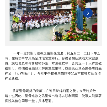
一年一度的聖母進教之佑聖像出遊，於五月二十二日下午五
時，在慈幼中學思高足球場隆重舉行。參禮者包括慈幼大家庭成
員、慈幼會及母佑會屬校師生、堂區教友等，合共近一千人齊集敬
禮聖母。整個禮儀由韓大輝總主教主禮，並由東亞澳區區長馬維義
神父（Fr. William）、粵華中學校長周伯輝神父及本校校監葉泰浩
神父襄禮。
承蒙聖母媽媽的眷顧，在連日綿綿細雨之後，今天終於放
晴；也因此，聖母進教之佑聖像出遊得以順利圓滿，使眾人能懷著
喜悅與信心同聚一堂，共沐恩寵。