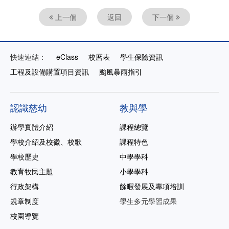
上一個
返回
下一個
快速連結：
eClass
校曆表
學生保險資訊
工程及設備購置項目資訊
颱風暴雨指引
認識慈幼
教與學
辦學實體介紹
課程總覽
學校介紹及校徽、校歌
課程特色
學校歷史
中學學科
教育牧民主題
小學學科
行政架構
餘暇發展及專項培訓
規章制度
學生多元學習成果
校園導覽