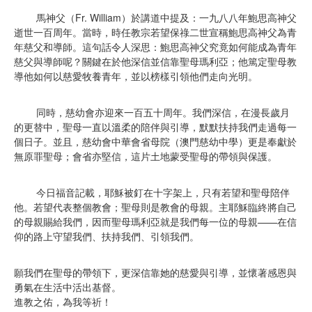
馬神父（Fr. William）於講道中提及：一九八八年鮑思高神父
逝世一百周年。當時，時任教宗若望保祿二世宣稱鮑思高神父為青
年慈父和導師。這句話令人深思：鮑思高神父究竟如何能成為青年
慈父與導師呢？關鍵在於他深信並信靠聖母瑪利亞；他篤定聖母教
導他如何以慈愛牧養青年，並以榜樣引領他們走向光明。
同時，慈幼會亦迎來一百五十周年。我們深信，在漫長歲月
的更替中，聖母一直以溫柔的陪伴與引導，默默扶持我們走過每一
個日子。並且，慈幼會中華會省母院（澳門慈幼中學）更是奉獻於
無原罪聖母；會省亦堅信，這片土地蒙受聖母的帶領與保護。
今日福音記載，耶穌被釘在十字架上，只有若望和聖母陪伴
他。若望代表整個教會；聖母則是教會的母親。主耶穌臨終將自己
的母親賜給我們，因而聖母瑪利亞就是我們每一位的母親——在信
仰的路上守望我們、扶持我們、引領我們。
願我們在聖母的帶領下，更深信靠她的慈愛與引導，並懷著感恩與
勇氣在生活中活出基督。
進教之佑，為我等祈！