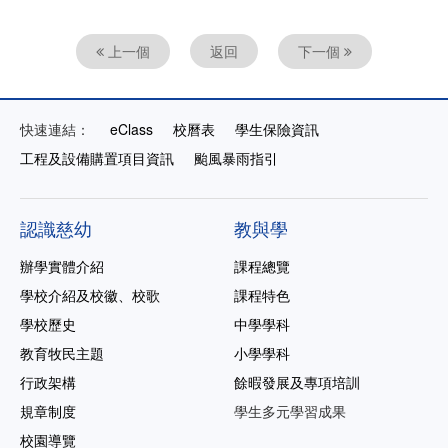
上一個
返回
下一個
快速連結：
eClass
校曆表
學生保險資訊
工程及設備購置項目資訊
颱風暴雨指引
認識慈幼
教與學
辦學實體介紹
課程總覽
學校介紹及校徽、校歌
課程特色
學校歷史
中學學科
教育牧民主題
小學學科
行政架構
餘暇發展及專項培訓
規章制度
學生多元學習成果
校園導覽