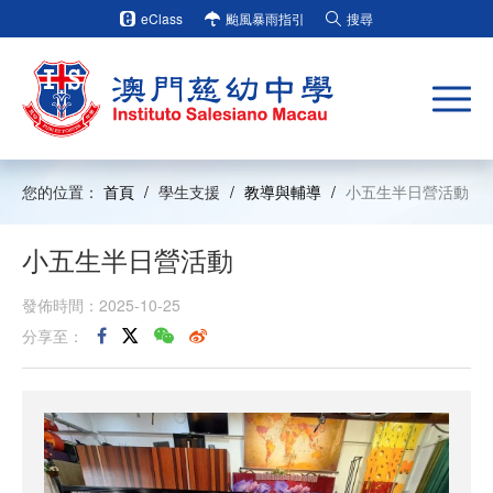
eClass
颱風暴雨指引
搜尋
您的位置：
首頁
/
學生支援
/
教導與輔導
/
小五生半日營活動
小五生半日營活動
發佈時間：2025-10-25
分享至：