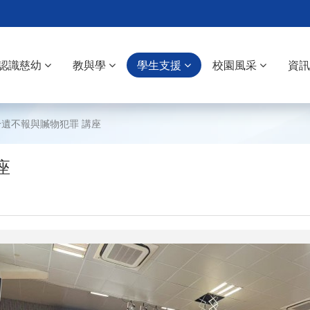
認識慈幼
教與學
學生支援
校園風采
資
遺不報與贓物犯罪 講座
座