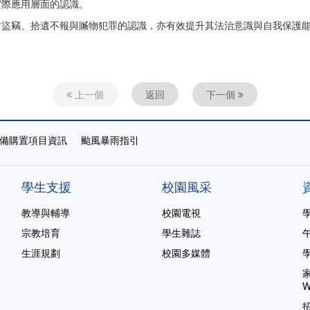
實際應用層面的認識。
防盜竊、拾遺不報與贓物犯罪的認識，亦有效提升其法治意識與自我保護
上一個
返回
下一個
備購置項目資訊
颱風暴雨指引
學生支援
校園風采
教導與輔導
校園電視
宗教培育
學生雜誌
生涯規劃
校園多媒體
家
W