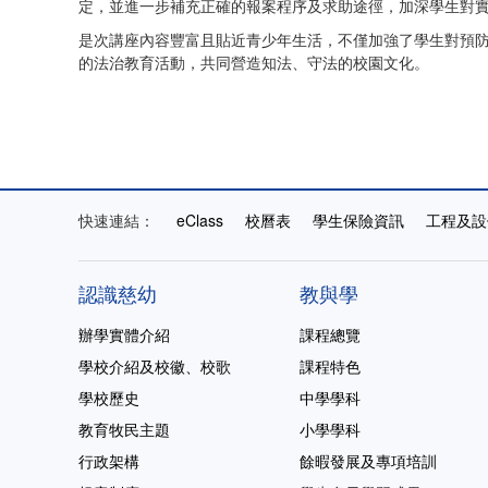
定，並進一步補充正確的報案程序及求助途徑，加深學生對
是次講座內容豐富且貼近青少年生活，不僅加強了學生對預
的法治教育活動，共同營造知法、守法的校園文化。
快速連結：
eClass
校曆表
學生保險資訊
工程及設
認識慈幼
教與學
辦學實體介紹
課程總覽
學校介紹及校徽、校歌
課程特色
學校歷史
中學學科
教育牧民主題
小學學科
行政架構
餘暇發展及專項培訓