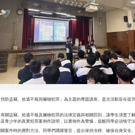
「預防盜竊、拾遺不報與贓物犯罪」為主題的專題講座。是次活動旨在提
中有關盜竊、拾遺不報及贓物犯罪的法律定義與相關罰則，讓學生清楚了
涉及青少年的真實犯罪案例作說明，以實例作為警惕，提醒同學必須恪守
相關案件時的應對方法。同學們踴躍發言，提出保持冷靜、確保自身安全