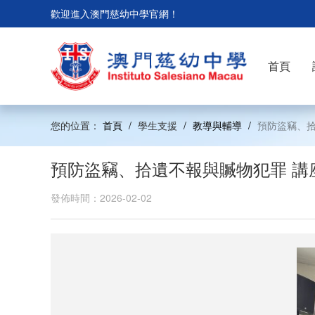
歡迎進入澳門慈幼中學官網！
首頁
您的位置：
首頁
/
學生支援
/
教導與輔導
/
預防盜竊、拾
預防盜竊、拾遺不報與贓物犯罪 講
發佈時間：2026-02-02