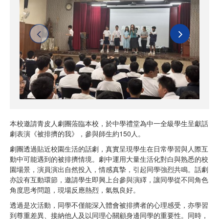
本校邀請青皮人劇團蒞臨本校，於中學禮堂為中一全級學生呈獻話
劇表演《被排擠的我》，參與師生約150人。
劇團透過貼近校園生活的話劇，真實呈現學生在日常學習與人際互
動中可能遇到的被排擠情境。劇中運用大量生活化對白與熟悉的校
園場景，演員演出自然投入，情感真摯，引起同學強烈共鳴。話劇
亦設有互動環節，邀請學生即興上台參與演繹，讓同學從不同角色
角度思考問題，現場反應熱烈，氣氛良好。
透過是次活動，同學不僅能深入體會被排擠者的心理感受，亦學習
到尊重差異、接納他人及以同理心關顧身邊同學的重要性。同時，