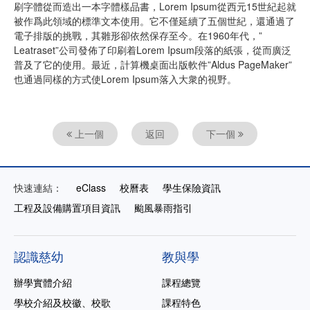
刷字體從而造出一本字體樣品書，Lorem Ipsum從西元15世紀起就
被作爲此領域的標準文本使用。它不僅延續了五個世紀，還通過了
電子排版的挑戰，其雛形卻依然保存至今。在1960年代，”
Leatraset”公司發佈了印刷着Lorem Ipsum段落的紙張，從而廣泛
普及了它的使用。最近，計算機桌面出版軟件”Aldus PageMaker”
也通過同樣的方式使Lorem Ipsum落入大衆的視野。
上一個
返回
下一個
快速連結：
eClass
校曆表
學生保險資訊
工程及設備購置項目資訊
颱風暴雨指引
認識慈幼
教與學
辦學實體介紹
課程總覽
學校介紹及校徽、校歌
課程特色