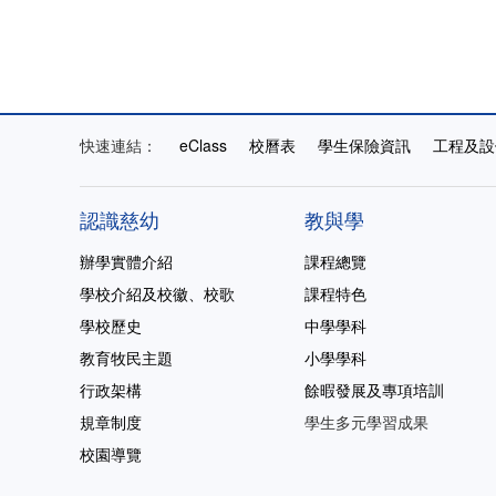
快速連結：
eClass
校曆表
學生保險資訊
工程及設
認識慈幼
教與學
辦學實體介紹
課程總覽
學校介紹及校徽、校歌
課程特色
學校歷史
中學學科
教育牧民主題
小學學科
行政架構
餘暇發展及專項培訓
規章制度
學生多元學習成果
校園導覽