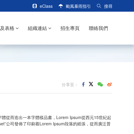
eClass
颱風暴雨指引
搜尋
訊及表格
組織連結
招生專頁
聯絡我們
分享至：
從而造出一本字體樣品書，Lorem Ipsum從西元15世紀起
”公司發佈了印刷着Lorem Ipsum段落的紙張，從而廣泛普