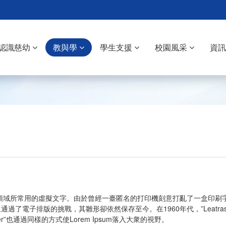
認識慈幼
教與學
學生支援
校園風采
資
排版領域所常用的虛擬文字。由於曾經一臺匿名的打印機刻意打亂了一盒印刷字體
電子排版的挑戰，其雛形卻依然保存至今。在1960年代，”Leatraset
er”也通過同樣的方式使Lorem Ipsum落入大衆的視野。