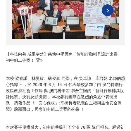
【科技向善 成果斐然】慈幼中學勇奪「智能行動輔具設計比賽」
初中組二等獎！ 🏆✨
本校 梁睿謙、林昊駿、駱俊豪 同學，在 吳卓謙、庄君乾 老師的悉
心指導下 ，於 2026 年 6 月 14 日 代表學校參加了由 澳門特別行
政區政府社會工作局 與 澳門科學館 聯合主辦的「智能行動輔具設
計比賽」決賽及頒獎禮 。本校參賽團隊在激烈的角逐中表現出
眾，憑藉作品《「安心保杖」:平衡長者私隱自主權與生命安全保
障》脫穎而出，勇奪初中組二等獎的殊榮 ！
本次賽事規模盛大，初中組共吸引了全澳 78 隊 隊伍報名。經過初