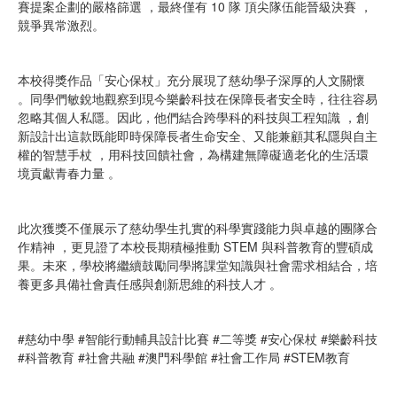
賽提案企劃的嚴格篩選 ，最終僅有 10 隊 頂尖隊伍能晉級決賽 ，
競爭異常激烈。
本校得獎作品「安心保杖」充分展現了慈幼學子深厚的人文關懷
。同學們敏銳地觀察到現今樂齡科技在保障長者安全時，往往容易
忽略其個人私隱。因此，他們結合跨學科的科技與工程知識 ，創
新設計出這款既能即時保障長者生命安全、又能兼顧其私隱與自主
權的智慧手杖 ，用科技回饋社會，為構建無障礙適老化的生活環
境貢獻青春力量 。
此次獲獎不僅展示了慈幼學生扎實的科學實踐能力與卓越的團隊合
作精神 ，更見證了本校長期積極推動 STEM 與科普教育的豐碩成
果。未來，學校將繼續鼓勵同學將課堂知識與社會需求相結合，培
養更多具備社會責任感與創新思維的科技人才 。
#慈幼中學 #智能行動輔具設計比賽 #二等獎 #安心保杖 #樂齡科技
#科普教育 #社會共融 #澳門科學館 #社會工作局 #STEM教育