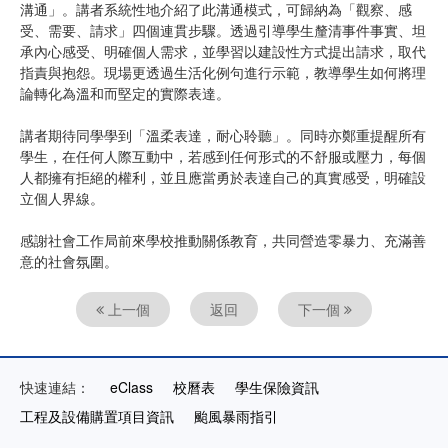
溝通」。講者系統性地介紹了此溝通模式，可歸納為「觀察、感
受、需要、請求」四個連貫步驟。透過引導學生釐清事件事實、坦
承內心感受、明確個人需求，並學習以建設性方式提出請求，取代
指責與抱怨。現場更透過生活化例句進行示範，教導學生如何將理
論轉化為溫和而堅定的實際表達。
講者期待同學學到「溫柔表達，耐心聆聽」。同時亦鄭重提醒所有
學生，在任何人際互動中，若感到任何形式的不舒服或壓力，每個
人都擁有拒絕的權利，並且應當勇於表達自己的真實感受，明確設
立個人界線。
感謝社會工作局前來學校推動關係教育，共同營造零暴力、充滿善
意的社會氛圍。
上一個
返回
下一個
快速連結：
eClass
校曆表
學生保險資訊
工程及設備購置項目資訊
颱風暴雨指引