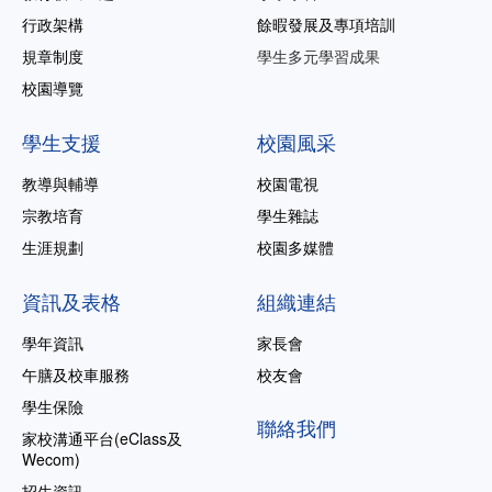
行政架構
餘暇發展及專項培訓
規章制度
學生多元學習成果
校園導覽
學生支援
校園風采
教導與輔導
校園電視
宗教培育
學生雜誌
生涯規劃
校園多媒體
資訊及表格
組織連結
學年資訊
家長會
午膳及校車服務
校友會
學生保險
聯絡我們
家校溝通平台(eClass及
Wecom)
招生資訊