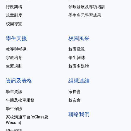
行政架構
餘暇發展及專項培訓
規章制度
學生多元學習成果
校園導覽
學生支援
校園風采
教導與輔導
校園電視
宗教培育
學生雜誌
生涯規劃
校園多媒體
資訊及表格
組織連結
學年資訊
家長會
午膳及校車服務
校友會
學生保險
聯絡我們
家校溝通平台(eClass及
Wecom)
招生資訊