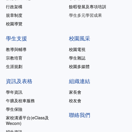
行政架構
餘暇發展及專項培訓
規章制度
學生多元學習成果
校園導覽
學生支援
校園風采
教導與輔導
校園電視
宗教培育
學生雜誌
生涯規劃
校園多媒體
資訊及表格
組織連結
學年資訊
家長會
午膳及校車服務
校友會
學生保險
聯絡我們
家校溝通平台(eClass及
Wecom)
招生資訊