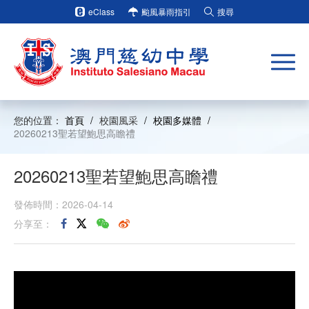
eClass
颱風暴雨指引
搜尋
您的位置：
首頁
/
校園風采
/
校園多媒體
/
20260213聖若望鮑思高瞻禮
20260213聖若望鮑思高瞻禮
發佈時間：2026-04-14
分享至：