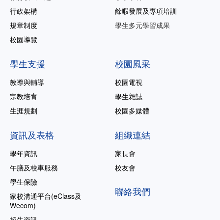
行政架構
餘暇發展及專項培訓
規章制度
學生多元學習成果
校園導覽
學生支援
校園風采
教導與輔導
校園電視
宗教培育
學生雜誌
生涯規劃
校園多媒體
資訊及表格
組織連結
學年資訊
家長會
午膳及校車服務
校友會
學生保險
聯絡我們
家校溝通平台(eClass及
Wecom)
招生資訊