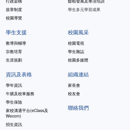
行政架構
餘暇發展及專項培訓
規章制度
學生多元學習成果
校園導覽
學生支援
校園風采
教導與輔導
校園電視
宗教培育
學生雜誌
生涯規劃
校園多媒體
資訊及表格
組織連結
學年資訊
家長會
午膳及校車服務
校友會
學生保險
聯絡我們
家校溝通平台(eClass及
Wecom)
招生資訊