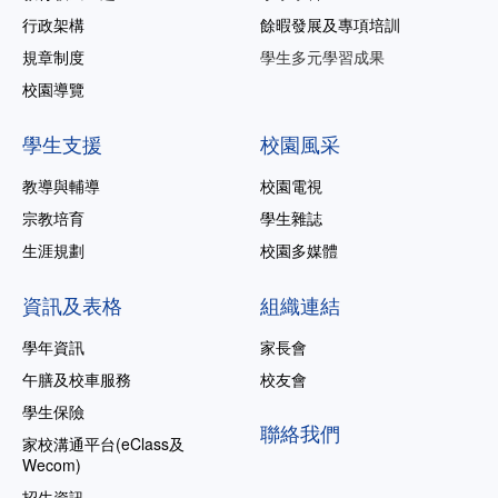
行政架構
餘暇發展及專項培訓
規章制度
學生多元學習成果
校園導覽
學生支援
校園風采
教導與輔導
校園電視
宗教培育
學生雜誌
生涯規劃
校園多媒體
資訊及表格
組織連結
學年資訊
家長會
午膳及校車服務
校友會
學生保險
聯絡我們
家校溝通平台(eClass及
Wecom)
招生資訊