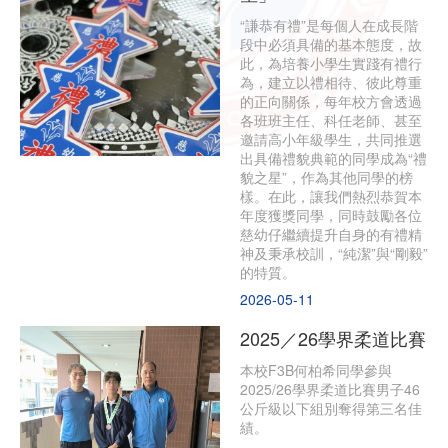
“謙恭有禮”是每個人在成長階
段中必須具備的基本態度，故
此，為培養小學生實踐有禮行
為，建立以禮相待、彼此尊重
的正向關係，每年校方會透過
各班班主任、科任老師、甚至
邀請高小年級學生，共同推選
出具備禮貌典範的同學成為“禮
貌之星”，作為其他同學的榜
樣。在此，讓我們熱烈恭賀本
年度獲獎同學，同時鼓勵各位
慈幼仔繼續提升自身的有禮精
神及秉承校訓，“純潔”與“剛毅”
的特質。
2026-05-11
2025／26學界柔道比賽
本校F3B何柏希同學參與
2025/26學界柔道比賽男子46
公斤級以下組別奪得第三名佳
績。