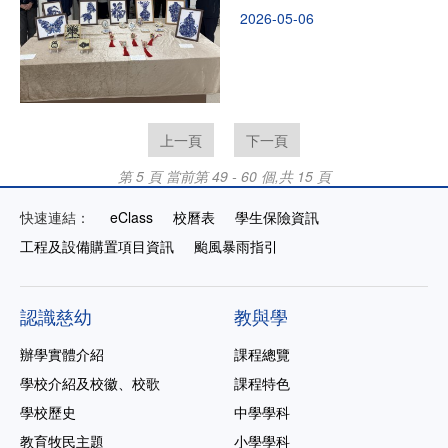
2026-05-06
上一頁
下一頁
第 5 頁
當前第 49 - 60 個,共 15 頁
快速連結：
eClass
校曆表
學生保險資訊
工程及設備購置項目資訊
颱風暴雨指引
認識慈幼
教與學
辦學實體介紹
課程總覽
學校介紹及校徽、校歌
課程特色
學校歷史
中學學科
教育牧民主題
小學學科