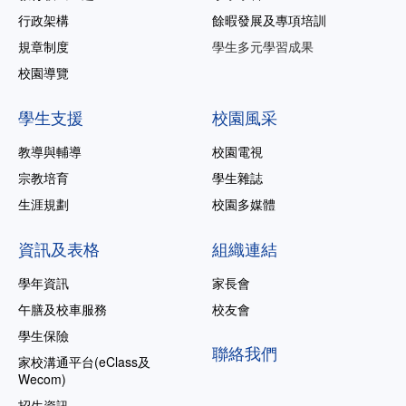
行政架構
餘暇發展及專項培訓
規章制度
學生多元學習成果
校園導覽
學生支援
校園風采
教導與輔導
校園電視
宗教培育
學生雜誌
生涯規劃
校園多媒體
資訊及表格
組織連結
學年資訊
家長會
午膳及校車服務
校友會
學生保險
聯絡我們
家校溝通平台(eClass及
Wecom)
招生資訊