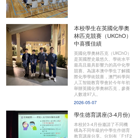
本校學生在英國化學奧
林匹克競賽（UKChO）
中喜獲佳績
英國化學奧林匹克（UKChO）
是英國歷史最悠久、學術水平
最高且最具影響力的高中化學
競賽。為讓本澳中學生了解國
際化學學術競賽，澳門科學與
人工智能教育學會於今年年初
舉辦英國化學奧林匹克，參賽
人數達97人。
2026-05-07
學生德育講座(3-4月份)
本校於3-4月份邀請了不同機
構為不同年級的中學生作德育
教育講座分享。分別有「F1F2