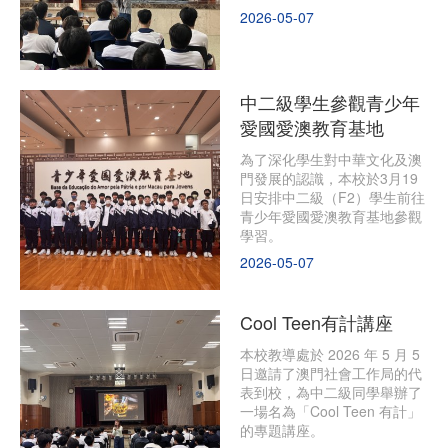
2026-05-07
中二級學生參觀青少年
愛國愛澳教育基地
為了深化學生對中華文化及澳
門發展的認識，本校於3月19
日安排中二級（F2）學生前往
青少年愛國愛澳教育基地參觀
學習。
2026-05-07
Cool Teen有計講座
本校教導處於 2026 年 5 月 5
日邀請了澳門社會工作局的代
表到校，為中二級同學舉辦了
一場名為「Cool Teen 有計」
的專題講座。