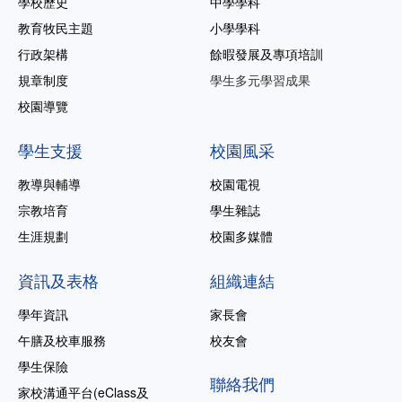
學校歷史
中學學科
教育牧民主題
小學學科
行政架構
餘暇發展及專項培訓
規章制度
學生多元學習成果
校園導覽
學生支援
校園風采
教導與輔導
校園電視
宗教培育
學生雜誌
生涯規劃
校園多媒體
資訊及表格
組織連結
學年資訊
家長會
午膳及校車服務
校友會
學生保險
聯絡我們
家校溝通平台(eClass及