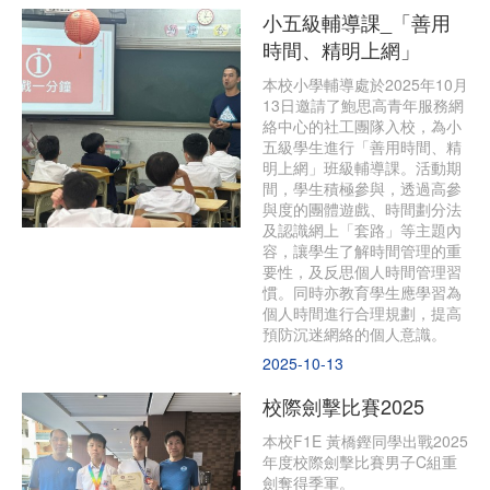
小五級輔導課_「善用
時間、精明上網」
本校小學輔導處於2025年10月
13日邀請了鮑思高青年服務網
絡中心的社工團隊入校，為小
五級學生進行「善用時間、精
明上網」班級輔導課。活動期
間，學生積極參與，透過高參
與度的團體遊戲、時間劃分法
及認識網上「套路」等主題內
容，讓學生了解時間管理的重
要性，及反思個人時間管理習
慣。同時亦教育學生應學習為
個人時間進行合理規劃，提高
預防沉迷網絡的個人意識。
2025-10-13
校際劍擊比賽2025
本校F1E 黃橋鏗同學出戰2025
年度校際劍擊比賽男子C組重
劍奪得季軍。