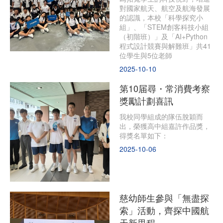
對國家航天、航空及航海發展
的認識，本校「科學探究小
組」、「STEM創客科技小組
（初階班）」及「AI+Python
程式設計競賽與解難班」共41
位學生與5位老師
2025-10-10
第10届尋・常消費考察
獎勵計劃喜訊
我校同學組成的隊伍脫穎而
出，榮獲高中組嘉許作品獎，
得獎名單如下：
2025-10-06
慈幼師生參與「無盡探
索」活動，齊探中國航
天新里程