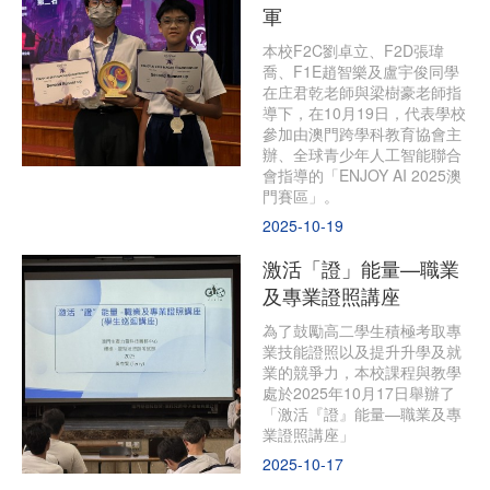
軍
本校F2C劉卓立、F2D張瑋
喬、F1E趙智樂及盧宇俊同學
在庄君乾老師與梁樹豪老師指
導下，在10月19日，代表學校
參加由澳門跨學科教育協會主
辦、全球青少年人工智能聯合
會指導的「ENJOY AI 2025澳
門賽區」。
2025-10-19
激活「證」能量—職業
及專業證照講座
為了鼓勵高二學生積極考取專
業技能證照以及提升升學及就
業的競爭力，本校課程與教學
處於2025年10月17日舉辦了
「激活『證』能量—職業及專
業證照講座」
2025-10-17