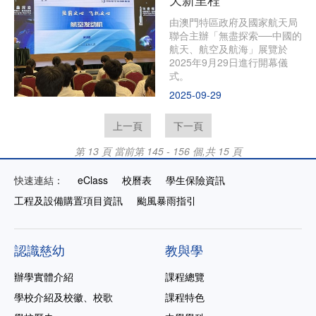
由澳門特區政府及國家航天局
聯合主辦「無盡探索──中國的
航天、航空及航海」展覽於
2025年9月29日進行開幕儀
式。
2025-09-29
上一頁
下一頁
第 13 頁
當前第 145 - 156 個,共 15 頁
快速連結：
eClass
校曆表
學生保險資訊
工程及設備購置項目資訊
颱風暴雨指引
認識慈幼
教與學
辦學實體介紹
課程總覽
學校介紹及校徽、校歌
課程特色