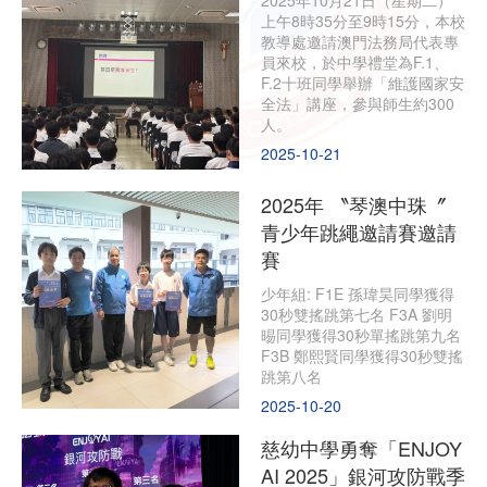
2025年10月21日（星期二）
上午8時35分至9時15分，本校
教導處邀請澳門法務局代表專
員來校，於中學禮堂為F.1、
F.2十班同學舉辦「維護國家安
全法」講座，參與師生約300
人。
2025-10-21
2025年 〝琴澳中珠〞
青少年跳繩邀請賽邀請
賽
少年組: F1E 孫瑋昊同學獲得
30秒雙搖跳第七名 F3A 劉明
晹同學獲得30秒單搖跳第九名
F3B 鄭熙賢同學獲得30秒雙搖
跳第八名
2025-10-20
慈幼中學勇奪「ENJOY
AI 2025」銀河攻防戰季