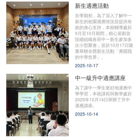
新生適應活動
在學期初，為了深入了解中一
新生的校園適應情況並提供有
效的身心支持，本校輔導處於
9月至10月期間，精心策劃並
陸續組織各班中一新生參加多
次小型聚會，並於10月17日隆
重舉辦全體新生活動「勇闖我
的中學世界」。
2025-10-17
中一級升中適應講座
為了讓中一學生更好地適應中
學學習，本校課程與教學處於
2025年10月14日舉辦了升中
適應講座。
2025-10-14