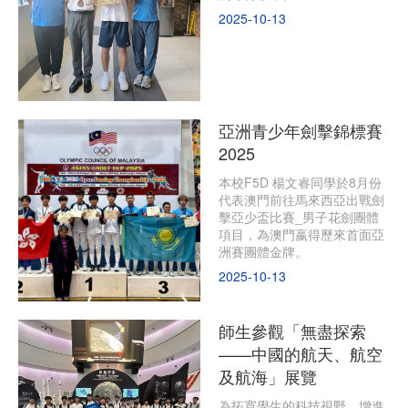
2025-10-13
亞洲青少年劍擊錦標賽
2025
本校F5D 楊文睿同學於8月份
代表澳門前往馬來西亞出戰劍
擊亞少盃比賽_男子花劍團體
項目，為澳門嬴得歷來首面亞
洲賽團體金牌。
2025-10-13
師生參觀「無盡探索
——中國的航天、航空
及航海」展覽
為拓寬學生的科技視野，增進