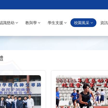
認識慈幼
教與學
學生支援
校園風采
資
體