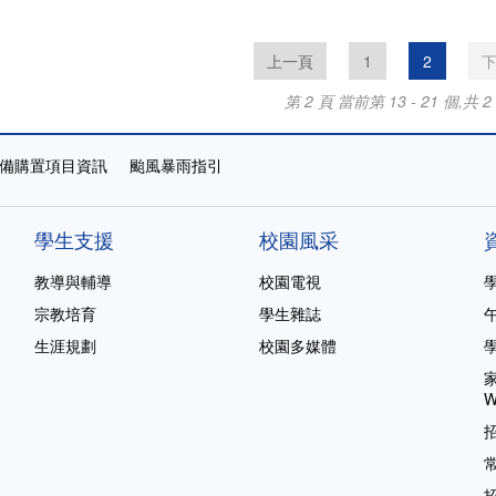
上一頁
1
2
第 2 頁
當前第 13 - 21 個,共 2
備購置項目資訊
颱風暴雨指引
學生支援
校園風采
教導與輔導
校園電視
宗教培育
學生雜誌
生涯規劃
校園多媒體
家
W